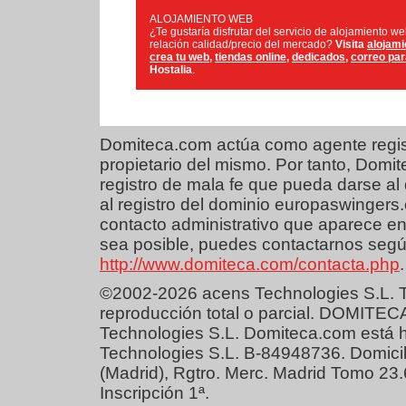
ALOJAMIENTO WEB
¿Te gustaría disfrutar del servicio de alojamiento w
relación calidad/precio del mercado?
Visita
alojami
crea tu web
,
tiendas online
,
dedicados
,
correo pa
Hostalia
.
Domiteca.com actúa como agente regist
propietario del mismo. Por tanto, Dom
registro de mala fe que pueda darse al 
al registro del dominio europaswingers
contacto administrativo que aparece en
sea posible, puedes contactarnos según
http://www.domiteca.com/contacta.php
.
©2002-2026 acens Technologies S.L. T
reproducción total o parcial. DOMITEC
Technologies S.L. Domiteca.com está 
Technologies S.L. B-84948736. Domicil
(Madrid), Rgtro. Merc. Madrid Tomo 23
Inscripción 1ª.